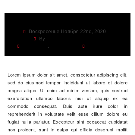
Воскресенье Ноября 22nd, 2020
By
Crupko93@gmail.com
Crossover
,
Skoda Yeti
Automotive
Lorem ipsum dolor sit amet, consectetur adipiscing elit,
sed do eiusmod tempor incididunt ut labore et dolore
magna aliqua. Ut enim ad minim veniam, quis nostrud
exercitation ullamco laboris nisi ut aliquip ex ea
commodo consequat. Duis aute irure dolor in
reprehenderit in voluptate velit esse cillum dolore eu
fugiat nulla pariatur. Excepteur sint occaecat cupidatat
non proident, sunt in culpa qui officia deserunt mollit