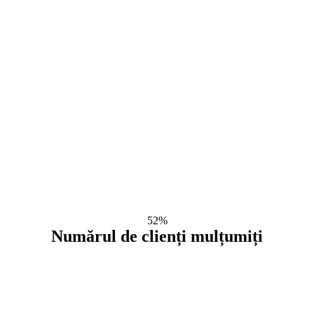
41%
Disponibilitatea pieselor de schimb
intr-un depozit din Chisinau
52%
Numărul de clienți mulțumiți