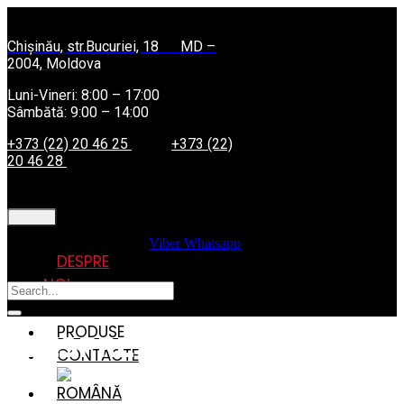
Chișinău, str.Bucuriei, 18 MD –
2004, Moldova
Luni-Vineri: 8:00 – 17:00
Sâmbătă: 9:00 – 14:00
+373 (22) 20 46 25
+373 (22)
20 46 28
PRINCIPALĂ
Facebook
Instagram
Viber
Whatsapp
DESPRE
NOI
SERVICII
PRODUSE
DESPRE NOI
CONTACTE