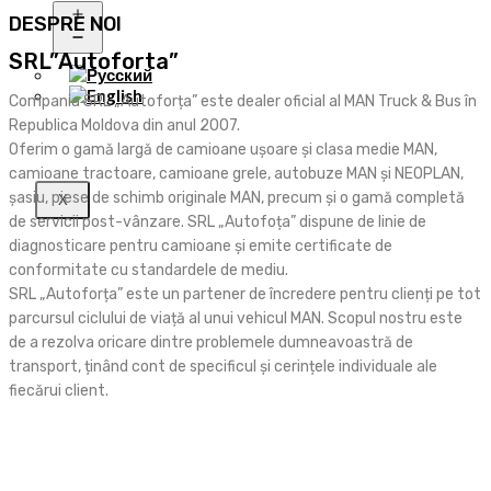
DESPRE NOI
Open
menu
SRL”Autoforta”
Compania SRL „Autoforța” este dealer oficial al MAN Truck & Bus în
Republica Moldova din anul 2007.
Oferim o gamă largă de camioane ușoare și clasa medie MAN,
camioane tractoare, camioane grele, autobuze MAN și NEOPLAN,
șasiu, piese de schimb originale MAN, precum și o gamă completă
X
de servicii post-vânzare. SRL „Autofoța” dispune de linie de
diagnosticare pentru camioane și emite certificate de
conformitate cu standardele de mediu.
SRL „Autoforța” este un partener de încredere pentru clienți pe tot
parcursul ciclului de viață al unui vehicul MAN. Scopul nostru este
de a rezolva oricare dintre problemele dumneavoastră de
transport, ținând cont de specificul și cerințele individuale ale
fiecărui client.