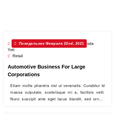
Рубрика:
Mahindra Scorpio
Mahindra Scorpio
Понедельник Февраля 22nd, 2021
,
Renault Duster
,
Skoda
Yeti
Retail
Automotive Business For Large
Corporations
Etiam mollis pharetra nisl ut venenatis. Curabitur id
massa vulputate, scelerisque mi a, facilisis velit.
Nunc suscipit ante eget lacus blandit, sed ornare
eros cursus.