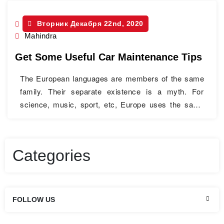
Mahindra Scorpio
Вторник Декабря 22nd, 2020
Mahindra
Get Some Useful Car Maintenance Tips
The European languages are members of the same
family. Their separate existence is a myth. For
science, music, sport, etc, Europe uses the same
vocabulary. The languages only differ in their
grammar, their pronunciation and their most
common words. The new common language will be
Categories
more simple and regular than the existing European
Get
languages. It…
Continue Reading
Some
Useful
FOLLOW US
Car
Maintenance