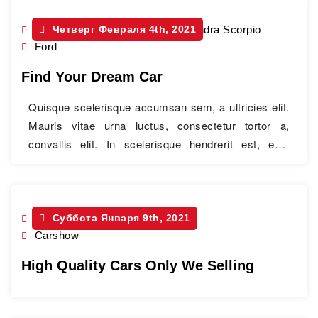
Convertible
Четверг Февраля 4th, 2021
,
Crossover
,
Mahindra Scorpio
Ford
Find Your Dream Car
Quisque scelerisque accumsan sem, a ultricies elit.
Mauris vitae urna luctus, consectetur tortor a,
convallis elit. In scelerisque hendrerit est, eget
placerat sapien egestas ac. Pellentesque magna
risus, finibus quis risus non, venenatis semper
tortor. Morbi at dui non nisl blandit elementum.
Pellentesque eleifend nulla nibh, at posuere neque
Mahindra Scorpio
Суббота Января 9th, 2021
,
Skoda Yeti
ornare eu. Nam ultricies, nisi vitae…
Continue
Carshow
Find
Reading
High Quality Cars Only We Selling
Your
Dream
Car