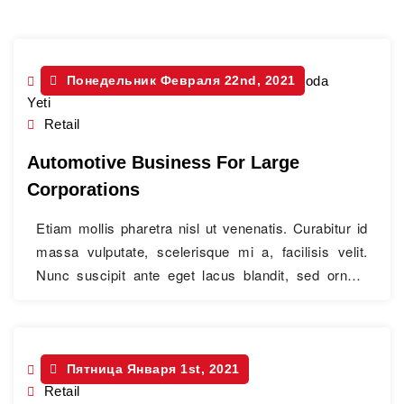
Mahindra Scorpio
Понедельник Февраля 22nd, 2021
,
Renault Duster
,
Skoda
Yeti
Retail
Automotive Business For Large
Corporations
Etiam mollis pharetra nisl ut venenatis. Curabitur id
massa vulputate, scelerisque mi a, facilisis velit.
Nunc suscipit ante eget lacus blandit, sed ornare
eros cursus.
Coupe
Пятница Января 1st, 2021
Retail