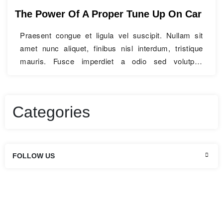
The Power Of A Proper Tune Up On Car
Praesent congue et ligula vel suscipit. Nullam sit
amet nunc aliquet, finibus nisl interdum, tristique
mauris. Fusce imperdiet a odio sed volutpat.
Quisque mattis efficitur ultrices. Cras eget faucibus
ante. Aenean vel semper lacus, nec scelerisque
nisi. Fusce egestas condimentum turpis sit amet
Categories
hendrerit. Aenean imperdiet dictum elit. Nunc
ultricies rhoncus laoreet. Integer sapien orci,…
The
Continue Reading
Power
FOLLOW US
Of
A
Proper
Tune
Up